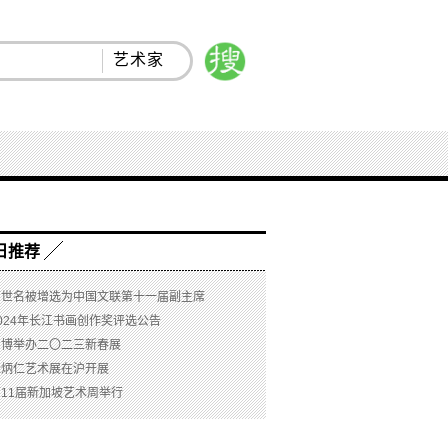
艺术家
日推荐
高世名被增选为中国文联第十一届副主席
024年长江书画创作奖评选公告
国博举办二〇二三新春展
朱炳仁艺术展在沪开展
第11届新加坡艺术周举行