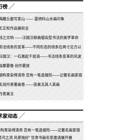
行榜
胸藏丘壑写家山 —— 雷炳科山水画印象
王正权作品展前言
线之交响 ——汪国汉柳曲锯齿型书法的美学革命
书法线条的变革——不同形态的线条在两寸见方以
榜书中的写法与搭配
汪国汉：一石激起千层浪——书法线条变革的风波
临摹要像 创作要放
细构青染得清奇 忽有一笔造雄险——记著名画家宿
玉润丹青著画卷 ——张美玉其人其画
丹青美玉
术家动态
细构青染得清奇 忽有一笔造雄险——记著名画家宿
守政
黄河之滨 风景独好” 甘肃书画名家邀请展开展