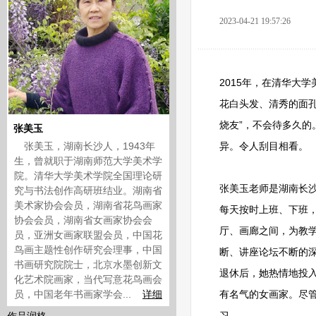
2023-04-21 19:57:26
2015年，在清华大
花白头发、清秀的面
烧友”，不会待多久
张美玉
张美玉，湖南长沙人，1943年
异。令人刮目相看。
生，曾就职于湖南师范大学美术学
院。清华大学美术学院全国理论研
张美玉老师是湖南长
究与书法创作高研班结业。湖南省
美术家协会会员，湖南省花鸟画家
每天按时上班、下班
协会会员，湖南省女画家协会会
厅、画廊之间，为教
员，亚洲女画家联盟会员，中国花
鸟画主题性创作研究会理事，中国
断、讲座论坛不断的
书画研究院院士，北京水墨创新文
退休后，她热情地投
化艺术院画家，当代写意花鸟画会
员，中国老年书画家学会...
详细
有名气的女画家。尽
习。