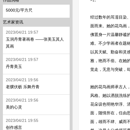
作品润格
5000元/平方尺
经过数年的耳濡目染
艺术家资讯
面而来。她的花鸟画
2023/04/21 19:57
佛置身一片温馨静谧
玉润丹青著画卷 ——张美玉其人
难。不少学画者在题
其画
以其天赋、勤奋和灵
2023/04/21 19:57
雅，艳而不俗。在她
丹青美玉
觉走，无意与突破，
2023/04/21 19:56
老骥伏枥 乐舞丹青
她的花鸟画师承古人
风格。她以洒脱洗练
2023/04/21 19:56
花朵设色明艳华淳、
美的心灵
面，随情所在，任由
2023/04/21 19:55
面，雄而不肆、威而
创作感言