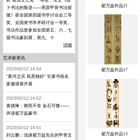
府“敦煌文艺奖”一等奖，论文《殷
展示中
快速查看
翟万益作品21
卜书法的叛逆——周原甲骨书法探
微》获全国第四届书学讨论会三等
奖、全国隶书学术研讨会一等奖。
书法作品曾参加全国第五、六，七
届书法篆刻展，第九、十
详细
艺术家资讯
展示中
快速查看
2023/02/12 14:54
翟万益作品17
“黄河之滨 风景独好” 甘肃书画名
家邀请展开展
2023/02/12 14:52
黄德琳：锲而不舍 金石可镂——
评读翟万益篆书
2023/02/12 14:51
展示中
快速查看
翟万益作品13
刘云鹏：浅谈翟万益先生的甲骨文