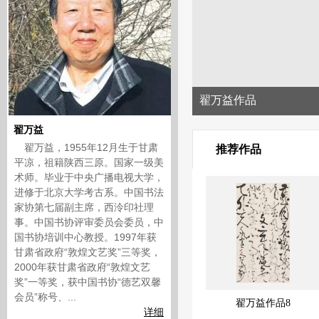
翟万益作品
翟万益
翟万益，1955年12月生于甘肃
推荐作品
平凉，祖籍陕西三原。国家一级美
术师。毕业于中央广播电视大学，
进修于北京大学考古系。中国书法
家协第七届副主席，西泠印社理
事。中国书协评审委员会委员，中
国书协培训中心教授。1997年获
甘肃省政府“敦煌文艺奖”三等奖，
2000年获甘肃省政府“敦煌文艺
奖”一等奖，获中国书协“德艺双馨
会员”称号、...
万益作品13
翟万益作品9
翟万益作品8
详细