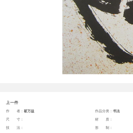
上一件
作 者：
翟万益
作品分类：
书法
尺 寸：
材 质：
技 法：
形 制：