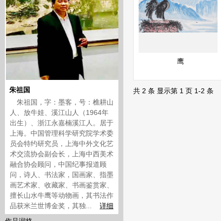
展示中
快速查看
鹰
朱祖国
共 2 条 显示第 1 页 1-2 条
朱祖国，字：墨客，号：樵耕山
人、放牛娃、溪江山人（1964年
出生）、浙江永嘉楠溪江人。居于
上海。中国管理科学研究院学术委
员会特约研究员，上海中外文化艺
术交流协会副会长，上海中西美术
融合协会顾问，中国纪事报道顾
问，诗人、书法家，国画家、指墨
画艺术家、收藏家、书画鉴赏家、
擅长山水牛鹰等动物画，其书法作
品获米兰世博金奖，其独...
详细