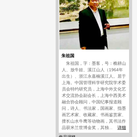
朱祖国
朱祖国，字：墨客，号：樵耕山
人、放牛娃、溪江山人（1964年
出生）、浙江永嘉楠溪江人。居于
上海。中国管理科学研究院学术委
员会特约研究员，上海中外文化艺
术交流协会副会长，上海中西美术
融合协会顾问，中国纪事报道顾
问，诗人、书法家，国画家、指墨
画艺术家、收藏家、书画鉴赏家、
擅长山水牛鹰等动物画，其书法作
品获米兰世博金奖，其独...
详细