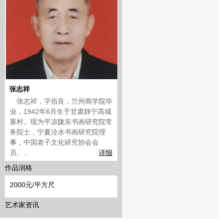
张志祥
张志祥，字佰良，兰州商学院毕
业，1942年6月生于甘肃静宁高城
寨村。现为平凉陇东书画研究院常
务院士，宁夏泾水书画研究院理
事，中国老子文化研究协会会
员。...
详细
作品润格
2000元/平方尺
艺术家资讯