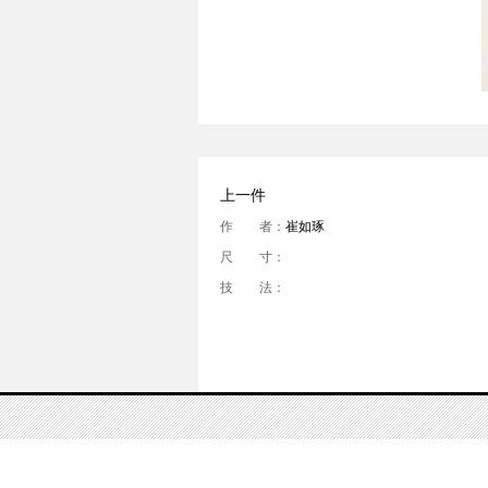
上一件
作 者：
崔如琢
尺 寸：
技 法：