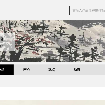
馆
5/
作品
评论
观点
动态