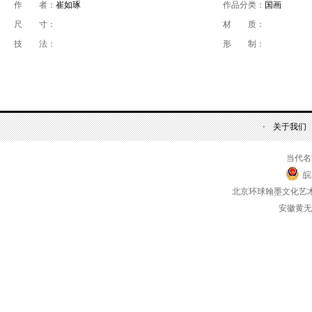
作 者：
崔如琢
作品分类：
国画
尺 寸：
材 质：
技 法：
形 制：
关于我们
当代名
皖
北京环球翰墨文化艺
安徽黄无