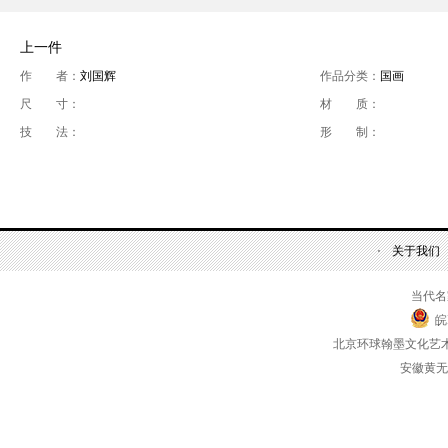
上一件
作 者：
刘国辉
作品分类：
国画
尺 寸：
材 质：
技 法：
形 制：
关于我们
当代名
皖
北京环球翰墨文化艺
安徽黄无