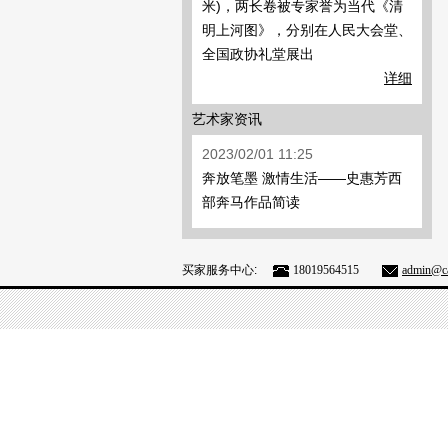
米)，两长卷被专家誉为当代《清
明上河图》，分别在人民大会堂、
全国政协礼堂展出
详细
艺术家资讯
2023/02/01 11:25
奔放笔墨 激情生活——史惠芳西
部奔马作品简读
买家服务中心:
18019564515
admin@ca