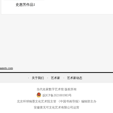
展示中
快速查看
史惠芳作品1
anets.com
关于我们
艺术家
艺术家动态
当代名家数字艺术馆 版权所有
皖ICP备2021001983号
北京环球翰墨文化艺术院主管 《中国书画导报》编辑部主办
安徽黄无可文化艺术有限公司运营