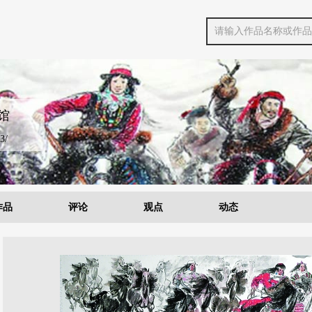
馆
3/
作品
评论
观点
动态