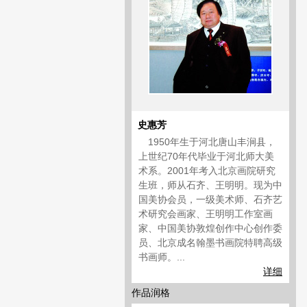
史惠芳
1950年生于河北唐山丰涧县，
上世纪70年代毕业于河北师大美
术系。2001年考入北京画院研究
生班，师从石齐、王明明。现为中
国美协会员，一级美术师、石齐艺
术研究会画家、王明明工作室画
家、中国美协敦煌创作中心创作委
员、北京成名翰墨书画院特聘高级
书画师。...
详细
作品润格